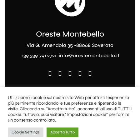
Oreste Montebello
Via G. Amendola 35 -88068 Soverato
+39 339 791 2721
info@orestemontebello.it
Utilizziamo i cookie sul nostro sito Web per offrirti l'esperienza
più pertinente ricordando le tue preferenze e ripetendo le
© OresteMontebello. Tutti i diritti riservati 2022
visite. Cliccando su "Accetta tutto", acconsenti all'uso di TUTTI i
cookie. Tuttavia, puoi visitare "Impostazioni cookie" per fornire
–
Privacy policy
–
cookie policy
–
Condizioni e
un consenso controllato.
termini di vendita
–
Condizioni d’Uso
Web
Management
Marketseo
Cookie Settings
Accetta Tutto